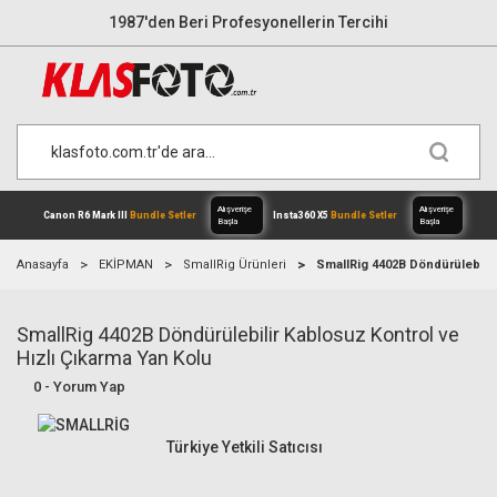
1987'den Beri Profesyonellerin Tercihi
Anasayfa
EKİPMAN
SmallRig Ürünleri
SmallRig 4402B Döndürülebilir
SmallRig 4402B Döndürülebilir Kablosuz Kontrol ve
Alışverişe
Hızlı Çıkarma Yan Kolu
Canon R6 Mark III
Bundle Setler
Inst
Başla
0 - Yorum Yap
Türkiye Yetkili Satıcısı