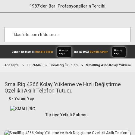
1987'den Beri Profesyonellerin Tercihi
Anasayfa
EKİPMAN
SmallRig Ürünleri
SmallRig 4366 Kolay Yükleme ve
SmallRig 4366 Kolay Yükleme ve Hızlı Değiştirme
Alışverişe
Canon R6 Mark III
Bundle Setler
Inst
Başla
Özellikli Akıllı Telefon Tutucu
0 - Yorum Yap
Türkiye Yetkili Satıcısı