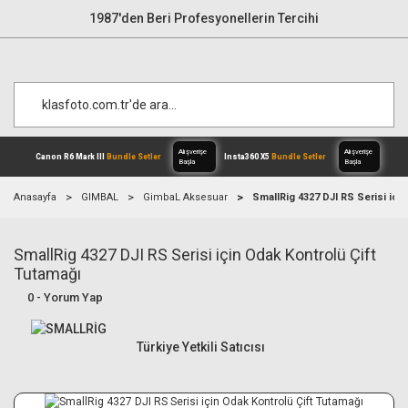
1987'den Beri Profesyonellerin Tercihi
Anasayfa
GIMBAL
GimbaL Aksesuar
SmallRig 4327 DJI RS Serisi içi
SmallRig 4327 DJI RS Serisi için Odak Kontrolü Çift
Alışverişe
Canon R6 Mark III
Bundle Setler
Inst
Başla
Tutamağı
0 - Yorum Yap
Türkiye Yetkili Satıcısı