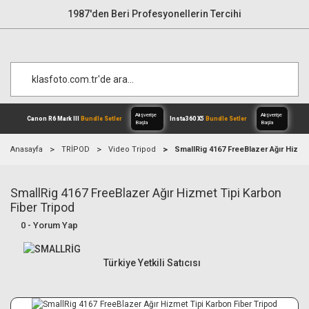
1987'den Beri Profesyonellerin Tercihi
Anasayfa
TRİPOD
Video Tripod
SmallRig 4167 FreeBlazer Ağır Hizme
SmallRig 4167 FreeBlazer Ağır Hizmet Tipi Karbon
Alışverişe
Canon R6 Mark III
Bundle Setler
Inst
Başla
Fiber Tripod
0 - Yorum Yap
Türkiye Yetkili Satıcısı