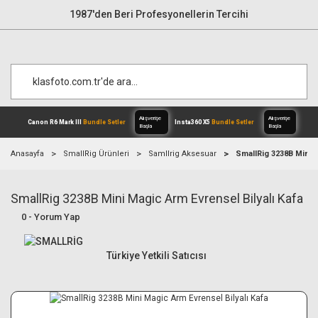
1987'den Beri Profesyonellerin Tercihi
Anasayfa
SmallRig Ürünleri
Samllrig Aksesuar
SmallRig 3238B Mini M
SmallRig 3238B Mini Magic Arm Evrensel Bilyalı Kafa
Alışverişe
Canon R6 Mark III
Bundle Setler
Inst
Başla
0 - Yorum Yap
Türkiye Yetkili Satıcısı