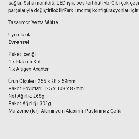
sağlar. Saha monitörü, LED ışık, ses tertibatı vb. Gibi çok çeşi
parçalarıyla değiştirilebilir
Farklı montaj konfigürasyonları içi
Tasarımcı:
Yetta White
Uyumluluk:
Evrensel
Paket İçeriği:
1 x Eklemli Kol
1 x Altıgen Anahtar
Ürün Ölçüleri: 255 x 28 x 59mm
Paket Boyutları: 125 x 108 x 87mm
Net Ağırlık: 268g
Paket Ağırlığı: 303g
Malzeme (ler): Alüminyum Alaşımlı, Paslanmaz Çelik