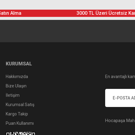
Satın Alma
3000 TL Üzeri Ücretsiz Ka
Yorum Yaz
Soru Sor
KURUMSAL
Hakkımızda
En avantajlı kam
Bize Ulaşın
İletişim
Kurumsal Satış
Kargo Takip
Hocapaşa Mah. 
Puan Kullanımı