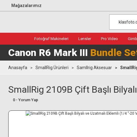
Mağazalarımız
Fotoğraf Makineleri
Lensler
Pro Video
Gimba
Canon R6 Mark III
Bundle Se
Anasayfa
SmallRig Ürünleri
Samllrig Aksesuar
SmallRig
SmallRig 2109B Çift Başlı Bilyalı
0 - Yorum Yap