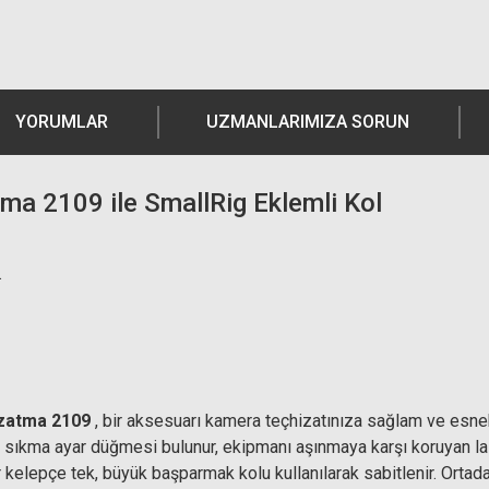
YORUMLAR
UZMANLARIMIZA SORUN
atma 2109 ile SmallRig Eklemli Kol
.
 Uzatma 2109
, bir aksesuarı kamera teçhizatınıza sağlam ve esnek b
r sıkma ayar düğmesi bulunur, ekipmanı aşınmaya karşı koruyan last
Her kelepçe tek, büyük başparmak kolu kullanılarak sabitlenir. Ort