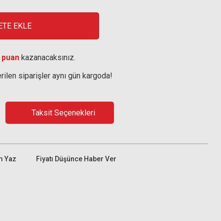
ETE EKLE
 puan
kazanacaksınız.
rilen siparişler aynı gün kargoda!
Taksit Seçenekleri
m Yaz
Fiyatı Düşünce Haber Ver