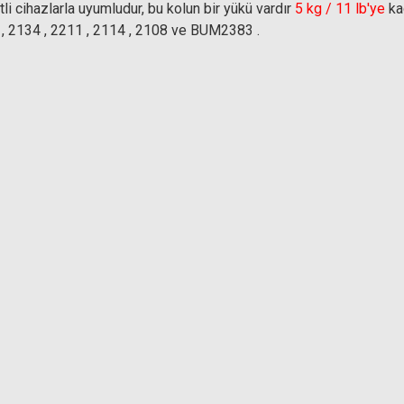
tli cihazlarla uyumludur, bu kolun bir yükü vardır
5 kg / 11 lb'ye
kad
n , 2134 , 2211 , 2114 , 2108 ve BUM2383 .
Ürün hakkında henüz soru sorulmamış.
Bu ürüne yorum yapın! Puan Kazanın