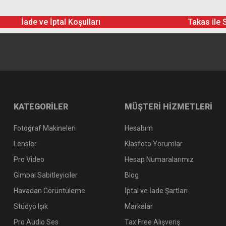
İade ve İptal Koşulları
Takas ile 
KATEGORİLER
MÜŞTERİ HİZMETLERİ
Fotoğraf Makineleri
Hesabım
Lensler
Klasfoto Yorumlar
Pro Video
Hesap Numaralarımız
Gimbal Sabitleyiciler
Blog
Havadan Görüntüleme
İptal ve İade Şartları
Stüdyo Işık
Markalar
Pro Audio Ses
Tax Free Alışveriş