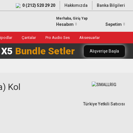
0 (212) 520 29 20
Hakkımızda
Banka Bilgileri
Merhaba, Giriş Yap
Hesabım
Sepetim
ripodlar
Çantalar
Pro Audio Ses
Aksesuarlar
0 X5
Bundle Setler
Alışverişe Başla
a) Kol
Türkiye Yetkili Satıcısı