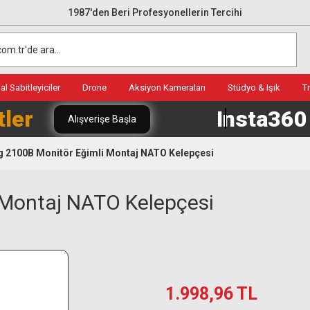
1987'den Beri Profesyonellerin Tercihi
l Sabitleyiciler
Drone
Aksiyon Kameraları
Stüdyo & Işık
T
tler
Insta36
Alışverişe Başla
g 2100B Monitör Eğimli Montaj NATO Kelepçesi
 Montaj NATO Kelepçesi
1.998,96 TL