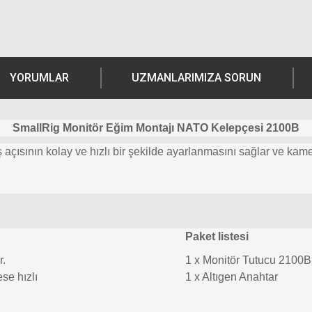
YORUMLAR
UZMANLARIMIZA SORUN
SmallRig Monitör Eğim Montajı NATO Kelepçesi 2100B
çısının kolay ve hızlı bir şekilde ayarlanmasını sağlar ve kame
Paket listesi
r.
1 x Monitör Tutucu 2100B
se hızlı
1 x Altıgen Anahtar