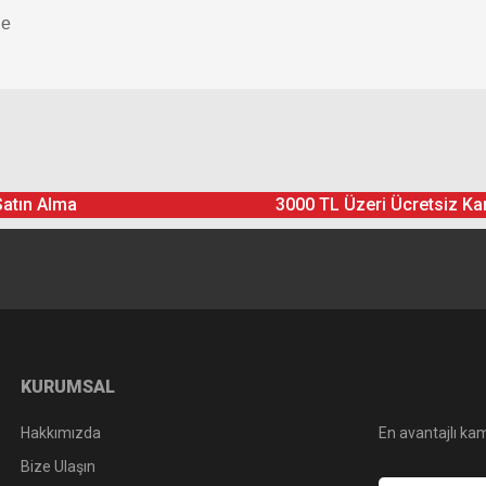
de
Ürün hakkında henüz soru sorulmamış.
Bu ürüne yorum yapın! Puan Kazanın
Satın Alma
3000 TL Üzeri Ücretsiz Ka
Yorum Yaz
Soru Sor
KURUMSAL
Hakkımızda
En avantajlı kam
Bize Ulaşın