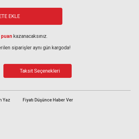
ETE EKLE
 puan
kazanacaksınız.
rilen siparişler aynı gün kargoda!
Taksit Seçenekleri
m Yaz
Fiyatı Düşünce Haber Ver