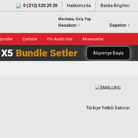
0 (212) 520 29 20
Hakkımızda
Banka Bilgileri
Merhaba, Giriş Yap
Hesabım
Sepetim
ripodlar
Çantalar
Pro Audio Ses
Aksesuarlar
0 X5
Bundle Setler
Alışverişe Başla
Türkiye Yetkili Satıcısı