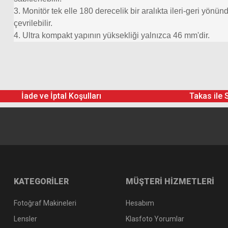
3. Monitör tek elle 180 derecelik bir aralıkta ileri-geri yönün
çevrilebilir.
4. Ultra kompakt yapının yüksekliği yalnızca 46 mm'dir.
İade ve İptal Koşulları
Takas ile 
KATEGORİLER
MÜŞTERİ HİZMETLERİ
Fotoğraf Makineleri
Hesabım
Lensler
Klasfoto Yorumlar