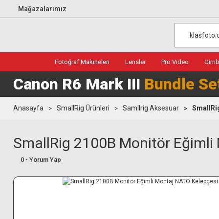
Mağazalarımız
Fotoğraf Makineleri
Lensler
Pro Video
Gimba
Canon R6 Mark III
Bundle Se
Anasayfa
SmallRig Ürünleri
Samllrig Aksesuar
SmallRi
SmallRig 2100B Monitör Eğimli
0 - Yorum Yap