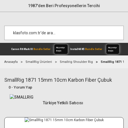
1987'den Beri Profesyonellerin Tercihi
Anasayfa
SmallRig Ürünleri
Smallrig Shoulder Rig
SmallRig 1871 15
SmallRig 1871 15mm 10cm Karbon Fiber Çubuk
Alışverişe
Canon R6 Mark III
Bundle Setler
Inst
Başla
0 - Yorum Yap
Türkiye Yetkili Satıcısı