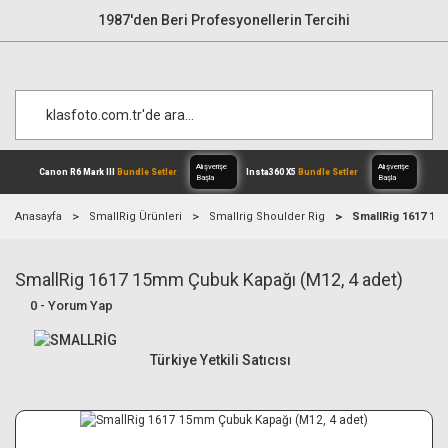
1987'den Beri Profesyonellerin Tercihi
Anasayfa
SmallRig Ürünleri
Smallrig Shoulder Rig
SmallRig 1617 15
SmallRig 1617 15mm Çubuk Kapağı (M12, 4 adet)
Alışverişe
Canon R6 Mark III
Bundle Setler
Inst
Başla
0 - Yorum Yap
Türkiye Yetkili Satıcısı