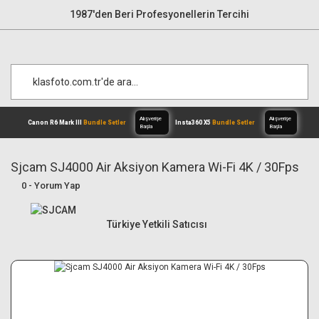
1987'den Beri Profesyonellerin Tercihi
Sjcam SJ4000 Air Aksiyon Kamera Wi-Fi 4K / 30Fps
0 - Yorum Yap
Alışverişe
Canon R6 Mark III
Bundle Setler
Inst
Başla
Türkiye Yetkili Satıcısı