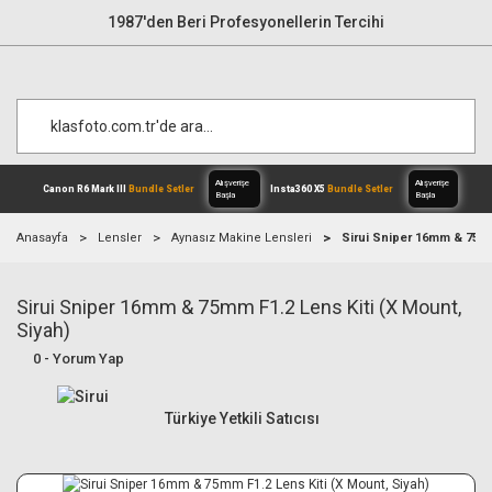
1987'den Beri Profesyonellerin Tercihi
Anasayfa
Lensler
Aynasız Makine Lensleri
Sirui Sniper 16mm & 75mm
Sirui Sniper 16mm & 75mm F1.2 Lens Kiti (X Mount,
Alışverişe
Canon R6 Mark III
Bundle Setler
Inst
Başla
Siyah)
0 - Yorum Yap
Türkiye Yetkili Satıcısı