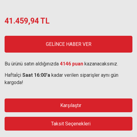
41.459,94 TL
GELİNCE HABER VER
Bu ürünü satın aldığınızda
4146 puan
kazanacaksınız.
Haftaİçi
Saat 16:00'a
kadar verilen siparişler aynı gün
kargoda!
Karşılaştır
Taksit Seçenekleri