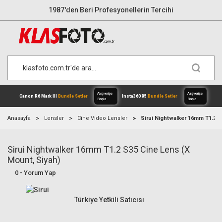
1987'den Beri Profesyonellerin Tercihi
Anasayfa
Lensler
Cine Video Lensler
Sirui Nightwalker 16mm T1.2 S
Sirui Nightwalker 16mm T1.2 S35 Cine Lens (X
Alışverişe
Mount, Siyah)
Canon R6 Mark III
Bundle Setler
Inst
Başla
0 - Yorum Yap
Türkiye Yetkili Satıcısı