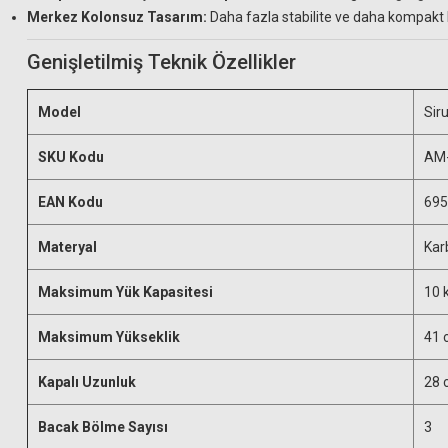
Merkez Kolonsuz Tasarım:
Daha fazla stabilite ve daha kompakt bi
Genişletilmiş Teknik Özellikler
Model
Sir
SKU Kodu
AM
EAN Kodu
695
Materyal
Kar
Maksimum Yük Kapasitesi
10 
Maksimum Yükseklik
41 
Kapalı Uzunluk
28 
Bacak Bölme Sayısı
3