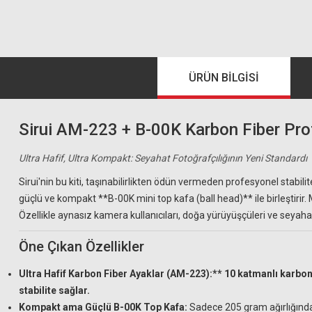
ÜRÜN BILGISI
Sirui AM-223 + B-00K Karbon Fiber Prof
Ultra Hafif, Ultra Kompakt: Seyahat Fotoğrafçılığının Yeni Standardı
Sirui'nin bu kiti, taşınabilirlikten ödün vermeden profesyonel stabil
güçlü ve kompakt **B-00K mini top kafa (ball head)** ile birleştirir
Özellikle aynasız kamera kullanıcıları, doğa yürüyüşçüleri ve seyah
Öne Çıkan Özellikler
Ultra Hafif Karbon Fiber Ayaklar (AM-223):** 10 katmanlı karbo
stabilite sağlar.
Kompakt ama Güçlü B-00K Top Kafa:
Sadece 205 gram ağırlığında 