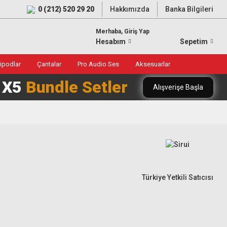
0 (212) 520 29 20
Hakkımızda
Banka Bilgileri
Merhaba, Giriş Yap
Hesabım
Sepetim
ripodlar
Çantalar
Pro Audio Ses
Aksesuarlar
0 X5
Bundle Setler
Alışverişe Başla
Türkiye Yetkili Satıcısı