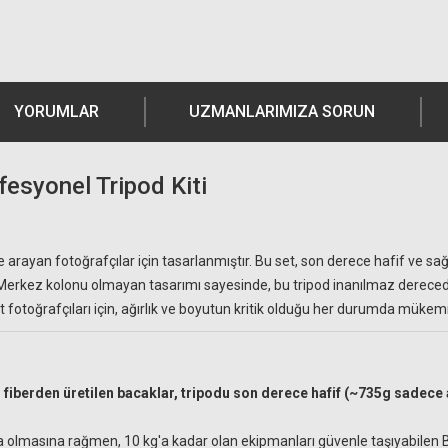
YORUMLAR
UZMANLARIMIZA SORUN
esyonel Tripod Kiti
ite arayan fotoğrafçılar için tasarlanmıştır. Bu set, son derece hafif ve 
. Merkez kolonu olmayan tasarımı sayesinde, bu tripod inanılmaz derecede k
at fotoğrafçıları için, ağırlık ve boyutun kritik olduğu her durumda mük
n fiberden üretilen bacaklar, tripodu son derece hafif (~735g sadec
olmasına rağmen, 10 kg'a kadar olan ekipmanları güvenle taşıyabilen B-00