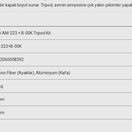
r kapalı boyut sunar. Tripod, zemin seviyesine çok yakın çekimler yapabi
ui AM-223 + B-00K Tripod Kit
-223+B-00K
2060008392
bon Fiber (Ayaklar), Alüminyum (Kafa)
kg
cm
cm