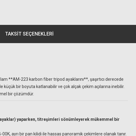
TAKSIT SEÇENEKLERI
sağlam **AM-223 karbon fiber tripod ayaklarını**, şaşırtıcı derecede
üçük bir boyuta katlanabilir ve çok alçak çekim açılarına inebilir.
emmel bir çözümdür.
e ayaklar) yaparken, titreşimleri sönümleyerek mükemmel bir
K, ayrı bir pan kilidi ile hassas panoramik çekimlere olanak tanır.