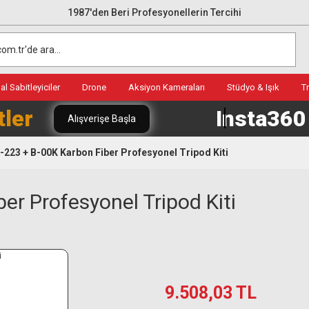
1987'den Beri Profesyonellerin Tercihi
l Sabitleyiciler
Drone
Aksiyon Kameraları
Stüdyo & Işık
T
tler
Insta36
Alışverişe Başla
-223 + B-00K Karbon Fiber Profesyonel Tripod Kiti
er Profesyonel Tripod Kiti
9.508,03 TL