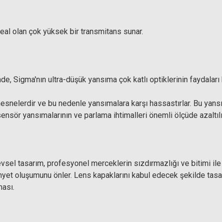
eal olan çok yüksek bir transmitans sunar.
, Sigma'nın ultra-düşük yansıma çok katlı optiklerinin faydaları k
snelerdir ve bu nedenle yansımalara karşı hassastırlar. Bu yansım
nsör yansımalarının ve parlama ihtimalleri önemli ölçüde azaltılı
vsel tasarım, profesyonel merceklerin sızdırmazlığı ve bitimi ile 
inyet oluşumunu önler. Lens kapaklarını kabul edecek şekilde tasar
ması.