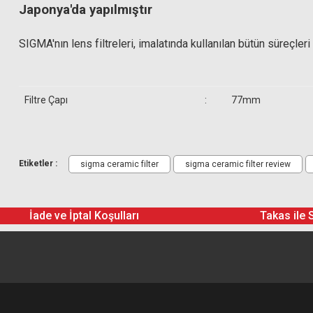
Japonya'da yapılmıştır
SIGMA'nın lens filtreleri, imalatında kullanılan bütün süreçle
Filtre Çapı
:
77mm
Gönderilecek Kutu İçinde Neler V
Etiketler :
sigma ceramic filter
sigma ceramic filter review
Sigma 77mm WR Seramik Koruyucu Filtre
İade ve İptal Koşulları
Takas ile 