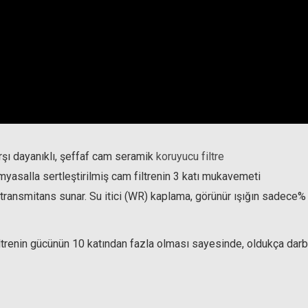
rşı dayanıklı, şeffaf cam seramik
koruyucu filtre
yasalla sertleştirilmiş cam filtrenin 3 katı mukavemeti
ransmitans sunar. Su itici (WR) kaplama, görünür ışığın sadece%
renin gücünün 10 katından fazla olması sayesinde, oldukça darbe