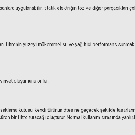
anlara uygulanabilir; statik elektriğin toz ve diğer parçacıkları ç
olan, filtrenin yüzeyi mükemmel su ve yağ itici performans sunmak
e vinyet oluşumunu önler.
 saklama kutusu, kendi türünün ötesine geçecek şekilde tasarlanmı
süren bir filtre tutacağı oluşturur. Normal kullanım sırasında yanl