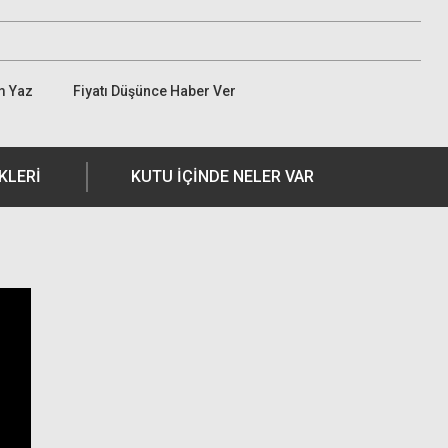
m Yaz
Fiyatı Düşünce Haber Ver
KLERI
KUTU İÇİNDE NELER VAR