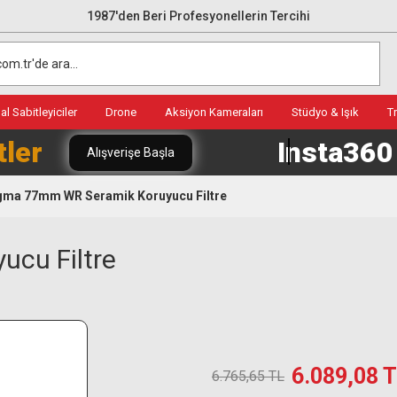
1987'den Beri Profesyonellerin Tercihi
l Sabitleyiciler
Drone
Aksiyon Kameraları
Stüdyo & Işık
T
tler
Insta36
Alışverişe Başla
gma 77mm WR Seramik Koruyucu Filtre
cu Filtre
6.089,08 
6.765,65 TL