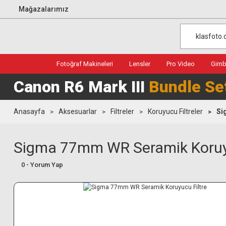
Mağazalarımız
Fotoğraf Makineleri
Lensler
Pro Video
Gimba
Canon R6 Mark III
Bundle Se
Anasayfa
Aksesuarlar
Filtreler
Koruyucu Filtreler
Si
Sigma 77mm WR Seramik Koruyu
0 - Yorum Yap