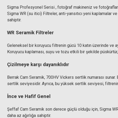
Sigma Profesyonel Serisi , fotoğraf makineniz ve fotoğrafların
Sigma WR (su itici) Filtreler, anti-yansıtıcı yeni kaplamalar 
sahiptir.
WR Seramik Filtreler
Geleneksel bir koruyucu filtrenin gücü 10 katın üzerinde ve a
Koruyucu kaplaması, suyu ve tozu etkili bir şekilde püskürtür, p
Çizilmeye karşı dayanıklıdır
Berrak Cam Seramik, 700HV Vickers sertlik numarası sunar. B
sertlik seviyesidir. Ayrıca, bu yüksek sertlik seviyesi, filtre
İnce ve Hafif Genel
Şeffaf Cam Seramik son derece güçlü olduğu için, Sigma WR S
daha az ağırlığa sahiptir.