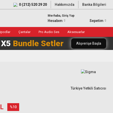
0 (212) 520 29 20
Hakkımızda
Banka Bilgileri
Merhaba, Giriş Yap
Hesabım
Sepetim
ripodlar
Çantalar
Pro Audio Ses
Aksesuarlar
0 X5
Bundle Setler
Alışverişe Başla
Türkiye Yetkili Satıcısı
TL
%10