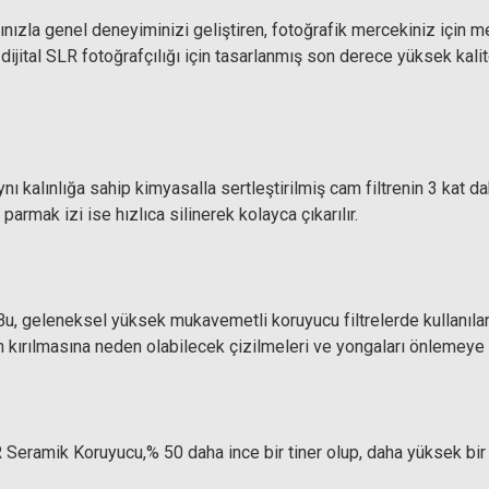
ızla genel deneyiminizi geliştiren, fotoğrafik mercekiniz için mevc
ve dijital SLR fotoğrafçılığı için tasarlanmış son derece yüksek k
ynı kalınlığa sahip kimyasalla sertleştirilmiş cam filtrenin 3 kat
armak izi ise hızlıca silinerek kolayca çıkarılır.
u, geleneksel yüksek mukavemetli koruyucu filtrelerde kullanıla
nin kırılmasına neden olabilecek çizilmeleri ve yongaları önlemeye 
eramik Koruyucu,% 50 daha ince bir tiner olup, daha yüksek bir