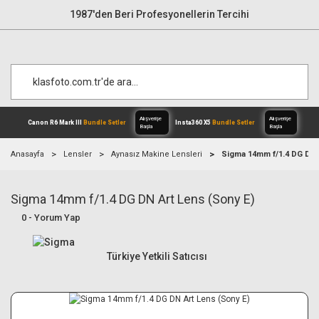
1987'den Beri Profesyonellerin Tercihi
Anasayfa
Lensler
Aynasız Makine Lensleri
Sigma 14mm f/1.4 DG DN 
Sigma 14mm f/1.4 DG DN Art Lens (Sony E)
Alışverişe
Canon R6 Mark III
Bundle Setler
Inst
Başla
0 - Yorum Yap
Türkiye Yetkili Satıcısı