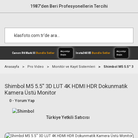
1987'den Beri Profesyonellerin Tercihi
Anasayfa
Pro Video
Monitör ve Kayıt Sistemleri
Shimbol M5 5.5'' 3D
Shimbol M5 5.5'' 3D LUT 4K HDMI HDR Dokunmatik
Alışverişe
Canon R6 Mark III
Bundle Setler
Inst
Başla
Kamera Üstü Monitor
0 - Yorum Yap
Türkiye Yetkili Satıcısı