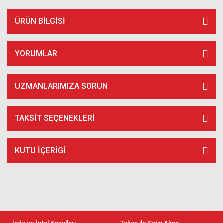
ÜRÜN BILGISI
YORUMLAR
UZMANLARIMIZA SORUN
TAKSIT SEÇENEKLERI
KUTU İÇERİGİ
İade ve İptal Koşulları
Takas ile Satın Alma