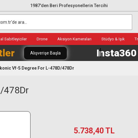
1987'den Beri Profesyonellerin Tercihi
l Sabitleyiciler
Drone
Aksiyon Kameraları
Stüdyo & Işık
T
tler
Insta36
Alışverişe Başla
konic Vf-5 Degree For L-478D/478Dr
D/478Dr
5.738,40 TL