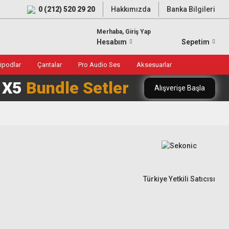
0 (212) 520 29 20
Hakkımızda
Banka Bilgileri
Merhaba, Giriş Yap
Hesabım
Sepetim
ripodlar
Çantalar
Pro Audio Ses
Aksesuarlar
0 X5
Bundle Setler
Alışverişe Başla
Türkiye Yetkili Satıcısı