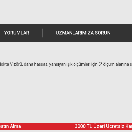
YORUMLAR
UZMANLARIMIZA SORUN
okta Vizörü, daha hassas, yansıyan ışık ölçümleri için 5° ölçüm alanına s
Ürün hakkında henüz soru sorulmamış.
Bu ürüne yorum yapın! Puan Kazanın
Satın Alma
3000 TL Üzeri Ücretsiz Ka
Yorum Yaz
Soru Sor