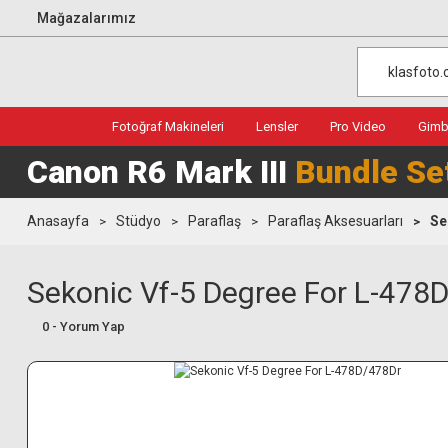
Mağazalarımız
Fotoğraf Makineleri
Lensler
Pro Video
Gimba
Canon R6 Mark III
Bundle Se
Anasayfa
Stüdyo
Paraflaş
Paraflaş Aksesuarları
Se
Sekonic Vf-5 Degree For L-478
0 - Yorum Yap