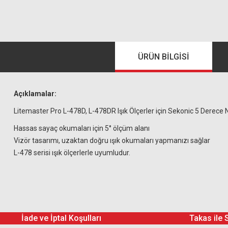
ÜRÜN BILGISI
Açıklamalar:
Litemaster Pro L-478D, L-478DR Işık Ölçerler için Sekonic 5 Derece N
Hassas sayaç okumaları için 5° ölçüm alanı
Vizör tasarımı, uzaktan doğru ışık okumaları yapmanızı sağlar
L-478 serisi ışık ölçerlerle uyumludur.
İade ve İptal Koşulları
Takas ile 