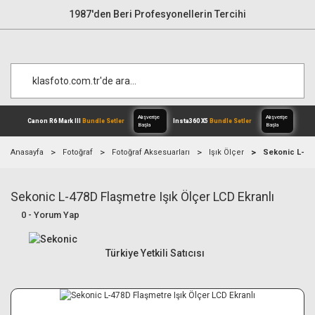
1987'den Beri Profesyonellerin Tercihi
Anasayfa
Fotoğraf
Fotoğraf Aksesuarları
Işık Ölçer
Sekonic L-478
Sekonic L-478D Flaşmetre Işık Ölçer LCD Ekranlı
Alışverişe
Canon R6 Mark III
Bundle Setler
Inst
Başla
0 - Yorum Yap
Türkiye Yetkili Satıcısı