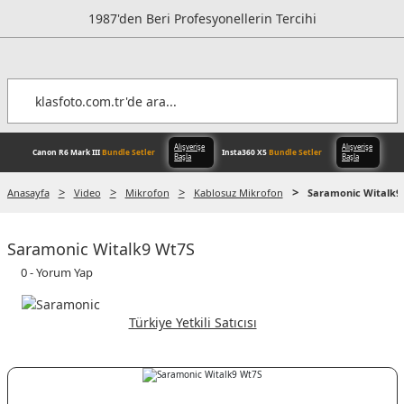
1987'den Beri Profesyonellerin Tercihi
Anasayfa
Video
Mikrofon
Kablosuz Mikrofon
Saramonic Witalk9
Alışverişe
Saramonic Witalk9 Wt7S
Canon R6 Mark III
Bundle Setler
Inst
Başla
0 - Yorum Yap
Türkiye Yetkili Satıcısı