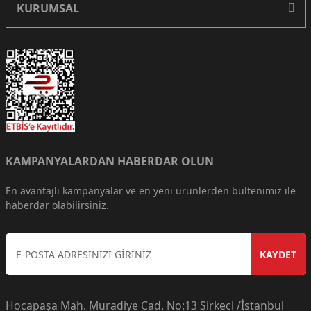
KURUMSAL
KAMPANYALARDAN HABERDAR OLUN
En avantajlı kampanyalar ve en yeni ürünlerden bültenimiz ile
haberdar olabilirsiniz.
KAYDET
Hocapaşa Mah. Muradiye Cad. No:13 Sirkeci /İstanbul