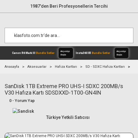
1987'den Beri Profesyonellerin Tercihi
Anasayfa
Aksesuarlar
Hafıza Kartları
SD - SDXC Hafıza Kartları
Sa
SanDisk 1TB Extreme PRO UHS-I SDXC 200MB/s
Alışverişe
Canon R6 Mark III
Bundle Setler
Inst
Başla
V30 Hafıza Kartı SDSDXXD-1T00-GN4IN
0 - Yorum Yap
Türkiye Yetkili Satıcısı