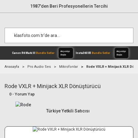
1987'den Beri Profesyonellerin Tercihi
Anasayfa
Pro Audio Ses
Mikrofonlar
Rode VXLR + Minijack XLR Dön
Rode VXLR + Minijack XLR Dönüştürücü
Alışverişe
Canon R6 Mark III
Bundle Setler
Inst
Başla
0 - Yorum Yap
Türkiye Yetkili Satıcısı