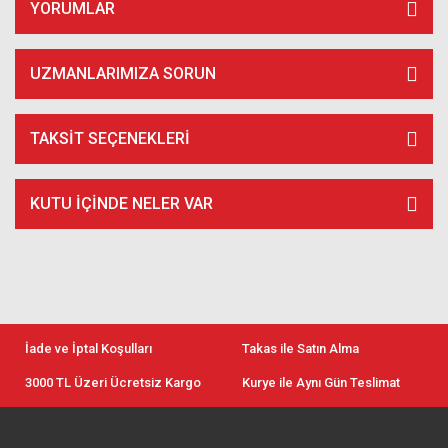
YORUMLAR
UZMANLARIMIZA SORUN
TAKSIT SEÇENEKLERI
KUTU İÇİNDE NELER VAR
İade ve İptal Koşulları
Takas ile Satın Alma
3000 TL Üzeri Ücretsiz Kargo
Kurye ile Aynı Gün Teslimat