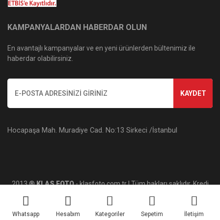
KAMPANYALARDAN HABERDAR OLUN
En avantajlı kampanyalar ve en yeni ürünlerden bültenimiz ile
haberdar olabilirsiniz.
KAYDET
Hocapaşa Mah. Muradiye Cad. No:13 Sirkeci /İstanbul
2013 ®
KLAS FOTO
- klasfoto.com.tr | Tüm hakları saklıdır. Kredi
kartı bilgileriniz 256bit SSL sertifikası ile korunmaktadır.
Whatsapp
Hesabım
Kategoriler
Sepetim
İletişim