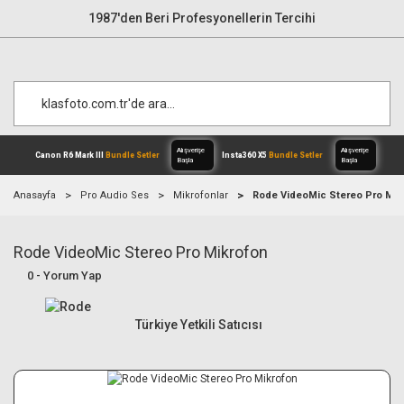
1987'den Beri Profesyonellerin Tercihi
Anasayfa
Pro Audio Ses
Mikrofonlar
Rode VideoMic Stereo Pro Mik
Rode VideoMic Stereo Pro Mikrofon
Alışverişe
Canon R6 Mark III
Bundle Setler
Inst
Başla
0 - Yorum Yap
Türkiye Yetkili Satıcısı