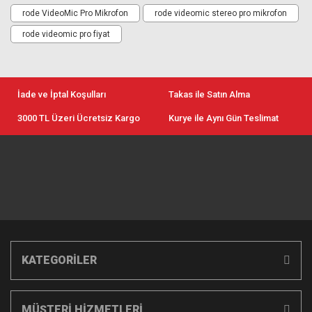
rode VideoMic Pro Mikrofon
rode videomic stereo pro mikrofon
rode videomic pro fiyat
İade ve İptal Koşulları
Takas ile Satın Alma
3000 TL Üzeri Ücretsiz Kargo
Kurye ile Aynı Gün Teslimat
KATEGORİLER
MÜŞTERİ HİZMETLERİ