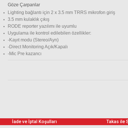
Göze Çarpanlar
Lighting bağlantı için 2 x 3.5 mm TRRS mikrofon giriş
3.5 mm kulaklık çıkış
RODE reporter yazılımı ile uyumlu
Uygulama ile kontrol edilebilen özellikler:
-Kayıt modu (Stereo/Ayrı)
-Direct Monitoring Açık/Kapalı
-Mic Pre kazancı
RODE SC6-L 2 x TRRS giriş / 1 stereo kulaklık çıkış / Light
İade ve İptal Koşulları
Takas ile 