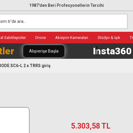
1987'den Beri Profesyonellerin Tercihi
l Sabitleyiciler
Drone
Aksiyon Kameraları
Stüdyo & Işık
T
tler
Insta36
Alışverişe Başla
RODE SC6-L 2 x TRRS giriş
5.303,58 TL