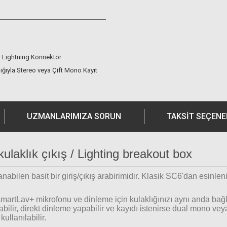
in Lightning Konnektör
ığıyla Stereo veya Çift Mono Kayıt
UZMANLARIMIZA SORUN
TAKSIT SEÇENE
laklık çıkış / Lighting breakout box
bilen basit bir giriş/çıkış arabirimidir. Klasik SC6'dan esinleni
iki smartLav+ mikrofonu ve dinleme için kulaklığınızı aynı anda b
bilir, direkt dinleme yapabilir ve kayıdı istenirse dual mono veya 
ullanılabilir.