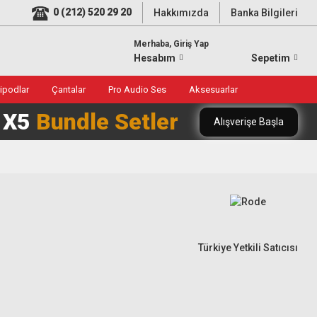
0 (212) 520 29 20
Hakkımızda
Banka Bilgileri
Merhaba, Giriş Yap
Hesabım
Sepetim
ripodlar
Çantalar
Pro Audio Ses
Aksesuarlar
0 X5
Bundle Setler
Alışverişe Başla
Türkiye Yetkili Satıcısı