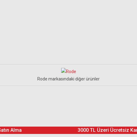
Rode markasındaki diğer ürünler
ing breakout box
Ürün hakkında henüz soru sorulmamış.
Bu ürüne yorum yapın! Puan Kazanın
Satın Alma
3000 TL Üzeri Ücretsiz Ka
Yorum Yaz
Soru Sor