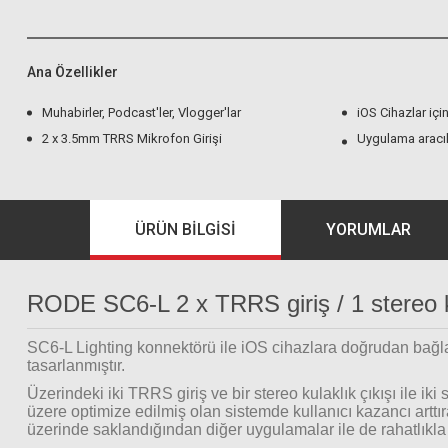
Ana Özellikler
Muhabirler, Podcast'ler, Vlogger'lar
iOS Cihazlar iç
2 x 3.5mm TRRS Mikrofon Girişi
Uygulama aracıl
ÜRÜN BILGISI
YORUMLAR
RODE SC6-L 2 x TRRS giriş / 1 stereo ku
SC6-L Lighting konnektörü ile iOS cihazlara doğrudan bağlana
tasarlanmıştır.
Üzerindeki iki TRRS giriş ve bir stereo kulaklık çıkışı ile 
üzere optimize edilmiş olan sistemde kullanıcı kazancı arttıra
üzerinde saklandığından diğer uygulamalar ile de rahatlıkla k