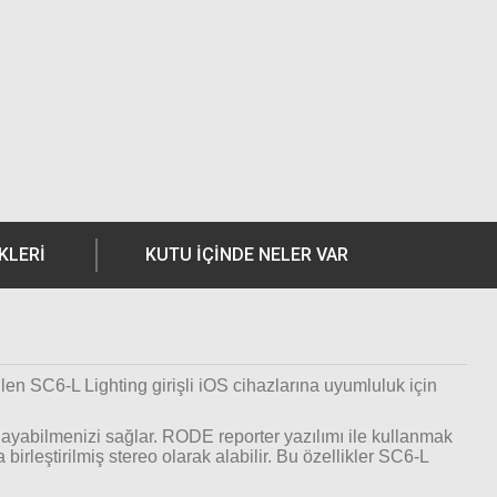
KLERI
KUTU İÇİNDE NELER VAR
len SC6-L Lighting girişli iOS cihazlarına uyumluluk için
ağlayabilmenizi sağlar. RODE reporter yazılımı ile kullanmak
birleştirilmiş stereo olarak alabilir. Bu özellikler SC6-L