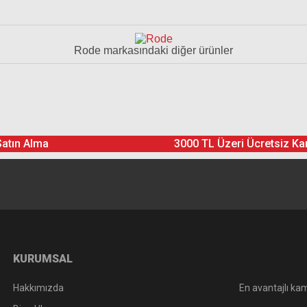
Rode markasındaki diğer ürünler
Ürün hakkında henüz soru sorulmamış.
Bu ürüne yorum yapın! Puan Kazanın
Satın Alma
3000 TL Üzeri Ücretsiz Ka
Yorum Yaz
Soru Sor
KURUMSAL
Hakkımızda
En avantajlı kam