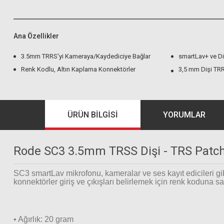
Ana Özellikler
3.5mm TRRS'yi Kameraya/Kaydediciye Bağlar
smartLav+ ve Di
Renk Kodlu, Altın Kaplama Konnektörler
3,5 mm Dişi TR
ÜRÜN BILGISI
YORUMLAR
Rode SC3 3.5mm TRSS Dişi - TRS Patc
SC3 smartLav mikrofonu, kameralar ve ses kayıt edicileri gib
konnektörler giriş ve çıkışları belirlemek için renk koduna sah
• Ağırlık: 20 gram