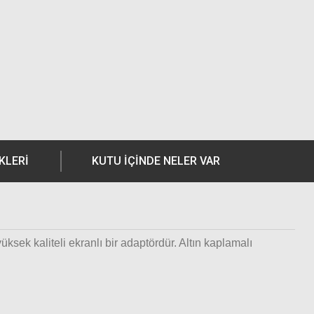
KLERI
KUTU İÇİNDE NELER VAR
sek kaliteli ekranlı bir adaptördür. Altın kaplamalı