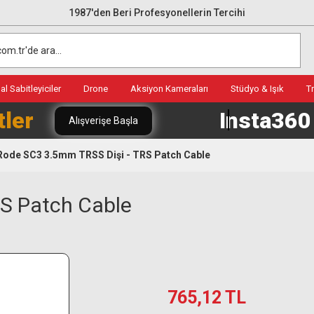
1987'den Beri Profesyonellerin Tercihi
l Sabitleyiciler
Drone
Aksiyon Kameraları
Stüdyo & Işık
T
tler
Insta36
Alışverişe Başla
Rode SC3 3.5mm TRSS Dişi - TRS Patch Cable
S Patch Cable
765,12 TL