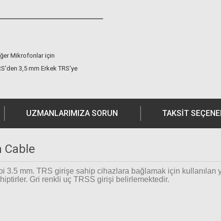
ğer Mikrofonlar için
RS'den 3,5 mm Erkek TRS'ye
UZMANLARIMIZA SORUN
TAKSIT SEÇENE
h Cable
i 3.5 mm. TRS girişe sahip cihazlara bağlamak için kullanılan yük
iptirler. Gri renkli uç TRSS girişi belirlemektedir.