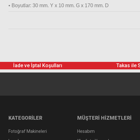
• Boyutlar: 30 mm. Y x 10 mm. G x 170 mm. D
Rode SC3 3.5mm TRSS Dişi - TRS Patch Cable
İade ve İptal Koşulları
Takas ile 
KATEGORİLER
MÜŞTERİ HİZMETLERİ
Fotoğraf Makineleri
Hesabım