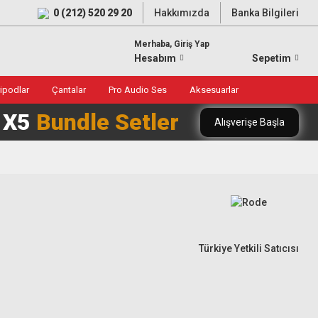
0 (212) 520 29 20
Hakkımızda
Banka Bilgileri
Merhaba, Giriş Yap
Hesabım
Sepetim
ripodlar
Çantalar
Pro Audio Ses
Aksesuarlar
0 X5
Bundle Setler
Alışverişe Başla
Türkiye Yetkili Satıcısı