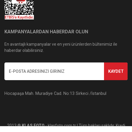
KAMPANYALARDAN HABERDAR OLUN
En avantajlı kampanyalar ve en yeni ürünlerden bültenimiz ile
haberdar olabilirsiniz.
KAYDET
Hocapaşa Mah. Muradiye Cad. No:13 Sirkeci /İstanbul
2013 ®
KLAS FOTO
- klasfoto.com.tr | Tüm hakları saklıdır. Kredi
kartı bilgileriniz 256bit SSL sertifikası ile korunmaktadır.