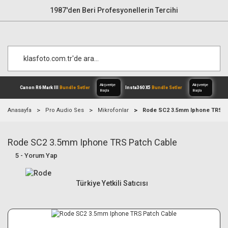
1987'den Beri Profesyonellerin Tercihi
Anasayfa
Pro Audio Ses
Mikrofonlar
Rode SC2 3.5mm Iphone TRS P
Rode SC2 3.5mm Iphone TRS Patch Cable
Alışverişe
Canon R6 Mark III
Bundle Setler
Inst
Başla
5 - Yorum Yap
Türkiye Yetkili Satıcısı