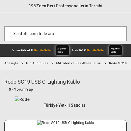
1987'den Beri Profesyonellerin Tercihi
Anasayfa
Pro Audio Ses
Mikrofon ve Ses Aksesuarları
Rode SC19 US
Rode SC19 USB C-Lighting Kablo
Alışverişe
Canon R6 Mark III
Bundle Setler
Inst
Başla
0 - Yorum Yap
Türkiye Yetkili Satıcısı