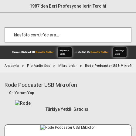
1987'den Beri Profesyonellerin Tercihi
Anasayfa
Pro Audio Ses
Mikrofonlar
Rode Podcaster USB Mikrofon
Rode Podcaster USB Mikrofon
Alışverişe
Canon R6 Mark III
Bundle Setler
Inst
Başla
0 - Yorum Yap
Türkiye Yetkili Satıcısı