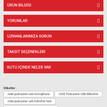
ÜRÜN BILGISI
YORUMLAR
UZMANLARIMIZA SORUN
TAKSIT SEÇENEKLERI
KUTU İÇİNDE NELER VAR
Etiketler :
rode podcaster usb microphone
rODE Podcaster USB Mikrofon
rode podcaster usb mikrofon test