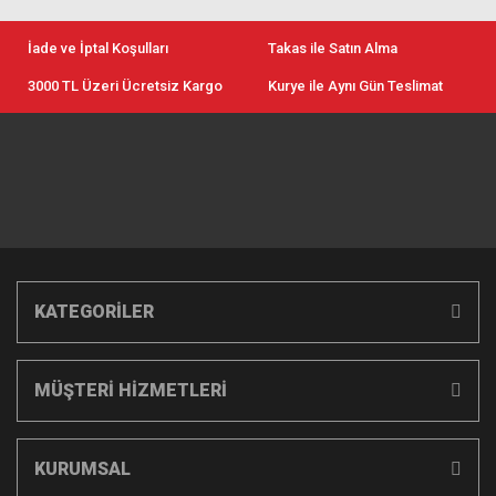
İade ve İptal Koşulları
Takas ile Satın Alma
3000 TL Üzeri Ücretsiz Kargo
Kurye ile Aynı Gün Teslimat
KATEGORİLER
MÜŞTERİ HİZMETLERİ
KURUMSAL