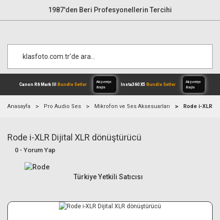
1987'den Beri Profesyonellerin Tercihi
Anasayfa
Pro Audio Ses
Mikrofon ve Ses Aksesuarları
Rode i-XLR Di
Rode i-XLR Dijital XLR dönüştürücü
Alışverişe
Canon R6 Mark III
Bundle Setler
Inst
Başla
0 - Yorum Yap
Türkiye Yetkili Satıcısı