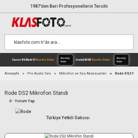
1987'den Beri Profesyonellerin Tercihi
Anasayfa
Pro Audio Ses
Mikrofon ve Ses Aksesuarları
Rode DS2 Mik
Rode DS2 Mikrofon Standı
Alışverişe
Canon R6 Mark III
Bundle Setler
Inst
0 - Yorum Yap
Başla
Türkiye Yetkili Satıcısı