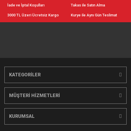
İade ve İptal Koşulları
Takas ile Satın Alma
3000 TL Üzeri Ücretsiz Kargo
Kurye ile Aynı Gün Teslimat
KATEGORİLER
MÜŞTERİ HİZMETLERİ
KURUMSAL