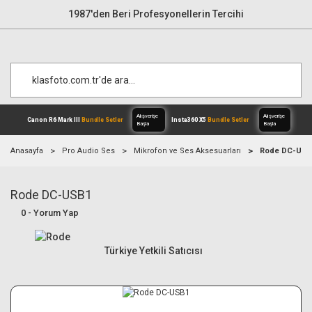
1987'den Beri Profesyonellerin Tercihi
Anasayfa
Pro Audio Ses
Mikrofon ve Ses Aksesuarları
Rode DC-USB
Rode DC-USB1
Alışverişe
Canon R6 Mark III
Bundle Setler
Inst
Başla
0 - Yorum Yap
Türkiye Yetkili Satıcısı