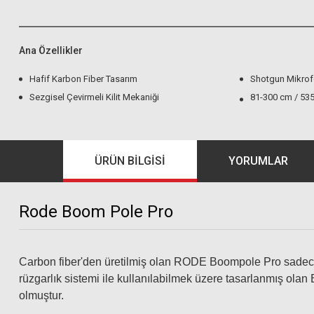
Ana Özellikler
Hafif Karbon Fiber Tasarım
Shotgun Mikrof
Sezgisel Çevirmeli Kilit Mekaniği
81-300 cm / 535
ÜRÜN BILGISI
YORUMLAR
Rode Boom Pole Pro
Carbon fiber'den üretilmiş olan RODE Boompole Pro sadece 
rüzgarlık sistemi ile kullanılabilmek üzere tasarlanmış ola
olmuştur.