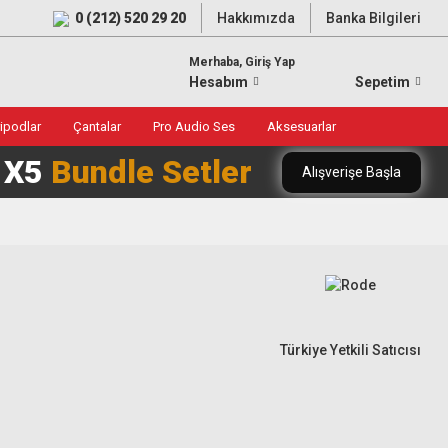
0 (212) 520 29 20
Hakkımızda
Banka Bilgileri
Merhaba, Giriş Yap
Hesabım
Sepetim
ripodlar
Çantalar
Pro Audio Ses
Aksesuarlar
0 X5
Bundle Setler
Alışverişe Başla
Türkiye Yetkili Satıcısı