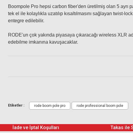
Boompole Pro hepsi carbon fiber'den üretilmiş olan 5 ayrı 
tek el ile kolaylıkla uzatılıp kısaltılmasını sağlayan twist-l
entegre edilebilir.
RODE'un çok yakında piyasaya çıkaracağı wireless XLR adap
edebilme imkanına kavuşacaklar.
Rode Boom Pole Pro
Etiketler :
rode boom pole pro
rode professional boom pole
İade ve İptal Koşulları
Takas ile 