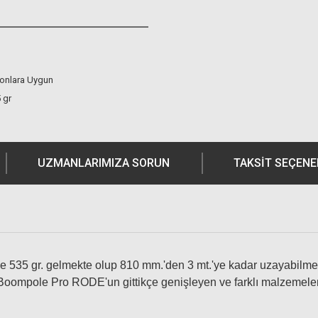
onlara Uygun
 gr
UZMANLARIMIZA SORUN
TAKSIT SEÇENE
535 gr. gelmekte olup 810 mm.'den 3 mt.'ye kadar uzayabilmek
n Boompole Pro RODE'un gittikçe genişleyen ve farklı malzemeler