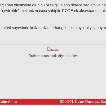
parçadan oluşmakta olup bu özelliği ile son derece sağlam ve ha
ock "çevir-kitle" mekanizmasına sahiptir. RODE ek aksesuar olarak 
törü sayesinde kullanıcılar herhangi bir kabloya ihtiyaç duyma
Rode markasındaki diğer ürünler
Ürün hakkında henüz soru sorulmamış.
Bu ürüne yorum yapın! Puan Kazanın
Yorum Yaz
Soru Sor
Satın Alma
3000 TL Üzeri Ücretsiz Ka