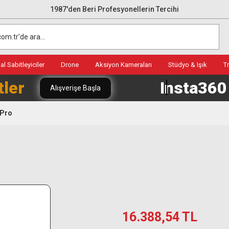
1987'den Beri Profesyonellerin Tercihi
l Sabitleyiciler
Drone
Aksiyon Kameraları
Stüdyo & Işık
T
tler
Insta36
Alışverişe Başla
 Pro
16.388,54 TL