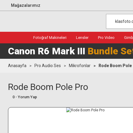
Mağazalarımız
Fotoğraf Makineleri
Lensler
Pro Video
Gimba
Canon R6 Mark III
Bundle Se
Anasayfa
Pro Audio Ses
Mikrofonlar
Rode Boom Pole
Rode Boom Pole Pro
0 - Yorum Yap