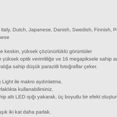
Italy, Dutch, Japanese, Danish, Swedish, Finnish, P
inese
le keskin, yüksek çözünürlüklü görüntüler
ve yüksek optik verimliliğe ve 16 megapiksele sahi
lığa sahip düşük parazitli fotoğraflar çeker.
 Light ile makro aydınlatma.
aklıkta kullanabilirsiniz.
ip altı LED ışığı yakarak, üç boyutlu bir efekt oluştu
No8 Company Opt
ık iki kat daha parlak.