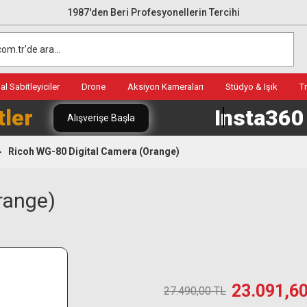
1987'den Beri Profesyonellerin Tercihi
l Sabitleyiciler
Drone
Aksiyon Kameraları
Stüdyo & Işık
T
tler
Insta36
Alışverişe Başla
Ricoh WG-80 Digital Camera (Orange)
range)
23.091,6
27.490,00 TL