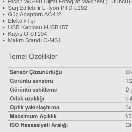
Ricoh WG-80 Dijital Fotoğraf Makinesi (Turuncu)
Şarj Edilebilir Li-İyon Pil D-L192
Güç Adaptörü AC-U2
Elektrik fişi
USB Kablosu I-USB157
Kayış O-ST104
Makro Standı O-MS1
Temel Özellikler
Sensör Çözünürlüğü
Et
Görüntü sensörü
1/
Görüntü sabitleme
Dij
Odak uzaklığı
5 
Optik yakınlaştırma
5x
Maksimum Açıklık
f/3
ISO Hassasiyeti Aralığı
Ot