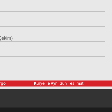
 Çekim)
rgo
Kurye ile Aynı Gün Teslimat