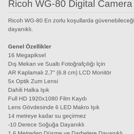
Ricoh WG-80 Digital Camera
Ricoh WG-80 En zorlu koşullarda güvenebileceği
dayanıklı.
Genel Özellikler
16 Megapiksel
Dış Mekan ve Sualtı Fotoğrafçılığı İçin
AR Kaplamalı 2,7" (6.8 cm) LCD Monitör
5x Optik Zum Lensi
Dahili Halka Işık
Full HD 1920x1080 Film Kaydı
Lens Gövdesinde 6 LED Makro Işık
14 metreye kadar su geçirmez
S+M Rehberg Optik Sprey + 50 Yaprak Temizleme Kağıdı + Fırça
-10 Derece Soğuğa Dayanıklı
1.6 Metreden Düşme ve Darbelere Dayanıklı