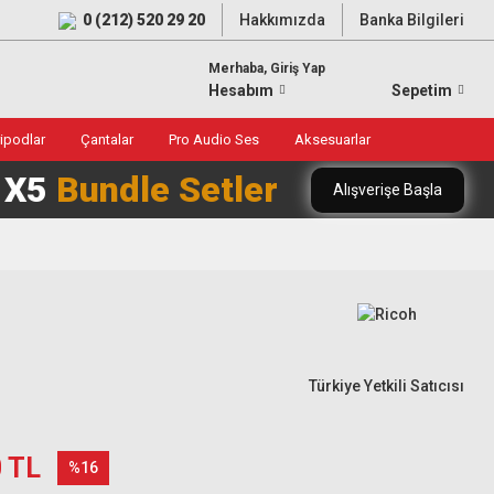
0 (212) 520 29 20
Hakkımızda
Banka Bilgileri
Merhaba, Giriş Yap
Hesabım
Sepetim
ripodlar
Çantalar
Pro Audio Ses
Aksesuarlar
0 X5
Bundle Setler
Alışverişe Başla
Türkiye Yetkili Satıcısı
0 TL
%16