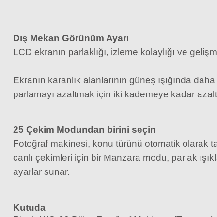
Dış Mekan Görünüm Ayarı
LCD ekranın parlaklığı, izleme kolaylığı ve gelişm
Ekranın karanlık alanlarının güneş ışığında daha k
parlamayı azaltmak için iki kademeye kadar azaltıl
25 Çekim Modundan birini seçin
Fotoğraf makinesi, konu türünü otomatik olarak
canlı çekimleri için bir Manzara modu, parlak ış
SanDisk 128GB Extreme PRO UHS-II SDXC V90 – 300MB/s Profesyo
ayarlar sunar.
Kutuda
15.006,60 TL