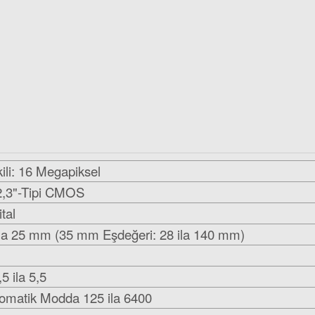
kili: 16 Megapiksel
2,3"-Tipi CMOS
Sony 32GB SDHC 94MB/sn 4K Hafıza K
ital
ila 25 mm (35 mm Eşdeğeri: 28 ila 140 mm)
398,05 TL
447,80 TL
,5 ila 5,5
omatik Modda 125 ila 6400