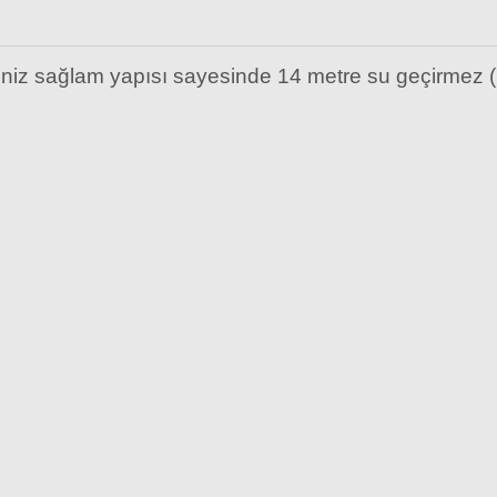
niz sağlam yapısı sayesinde 14 metre su geçirmez 
SM Rehberg C5555 Yıkanabilir mikrofiber temi
599,00 TL
 Uçlu Hava Pompası