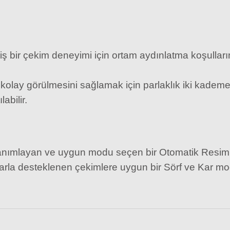
iş bir çekim deneyimi için ortam aydınlatma koşulların
olay görülmesini sağlamak için parlaklık iki kademeye 
abilir.
 tanımlayan ve uygun modu seçen bir Otomatik Resi
ıklarla desteklenen çekimlere uygun bir Sörf ve Kar
nel Hafıza Kartı | 4K & 8K Video Performansı