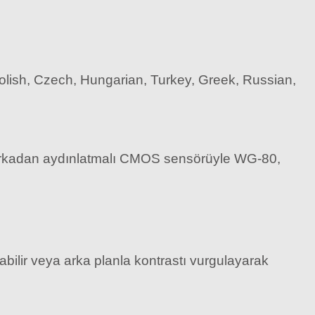
olish, Czech, Hungarian, Turkey, Greek, Russian,
p arkadan aydınlatmalı CMOS sensörüyle WG-80,
rabilir veya arka planla kontrastı vurgulayarak
ik Temizleme Spreyi (120ML)