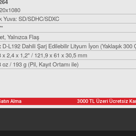
264
20x1080
k Yuva: SD/SDHC/SDXC
7"
et, Yalnızca Flaş
x
D-L192 Dahili Şarj Edilebilir Lityum İyon (Yaklaşık 300
artı SDSDXXD-128G-GN4IN
8 x 2,4 x 1,2" / 121,9 x 61 x 30,5 mm
8 oz / 193 g (Pil, Kayıt Ortamı ile)
Ürün hakkında henüz soru sorulmamış.
Bu ürüne yorum yapın! Puan Kazanın
Satın Alma
3000 TL Üzeri Ücretsiz Ka
Yorum Yaz
Soru Sor