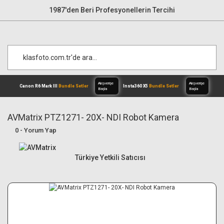
1987'den Beri Profesyonellerin Tercihi
AVMatrix PTZ1271- 20X- NDI Robot Kamera
0 - Yorum Yap
Alışverişe
Canon R6 Mark III
Bundle Setler
Inst
Başla
Türkiye Yetkili Satıcısı