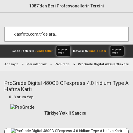
1987'den Beri Profesyonellerin Tercihi
Anasayfa
Markalarımız
ProGrade
ProGrade Digital 480GB CFexpress 4
ProGrade Digital 480GB CFexpress 4.0 Iridium Type A
Alışverişe
Canon R6 Mark III
Bundle Setler
Inst
Başla
Hafıza Kartı
0 - Yorum Yap
Türkiye Yetkili Satıcısı