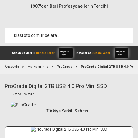
1987'den Beri Profesyonellerin Tercihi
Anasayfa
Markalarımız
ProGrade
ProGrade Digital 2TB USB 4.0 Pro 
ProGrade Digital 2TB USB 4.0 Pro Mini SSD
Alışverişe
Canon R6 Mark III
Bundle Setler
Inst
Başla
0 - Yorum Yap
Türkiye Yetkili Satıcısı