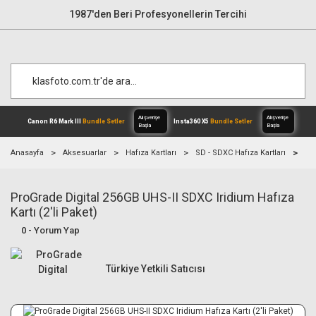
1987'den Beri Profesyonellerin Tercihi
Anasayfa
Aksesuarlar
Hafıza Kartları
SD - SDXC Hafıza Kartları
Pro
ProGrade Digital 256GB UHS-II SDXC Iridium Hafıza
Alışverişe
Canon R6 Mark III
Bundle Setler
Inst
Başla
Kartı (2'li Paket)
0 - Yorum Yap
Türkiye Yetkili Satıcısı