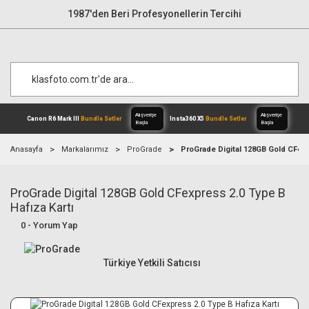
1987'den Beri Profesyonellerin Tercihi
Anasayfa
Markalarımız
ProGrade
ProGrade Digital 128GB Gold CFexp
ProGrade Digital 128GB Gold CFexpress 2.0 Type B
Alışverişe
Canon R6 Mark III
Bundle Setler
Inst
Başla
Hafıza Kartı
0 - Yorum Yap
Türkiye Yetkili Satıcısı