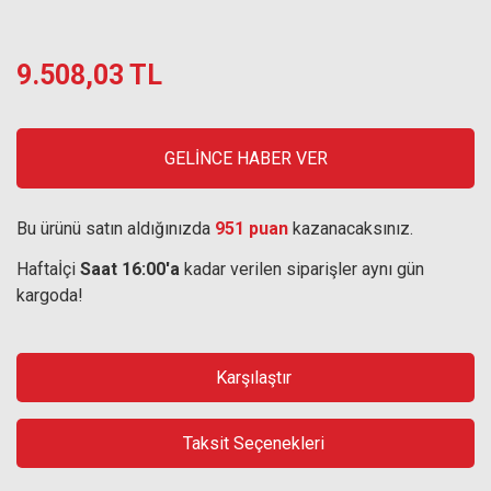
9.508,03 TL
GELİNCE HABER VER
Bu ürünü satın aldığınızda
951 puan
kazanacaksınız.
Haftaİçi
Saat 16:00'a
kadar verilen siparişler aynı gün
kargoda!
Karşılaştır
Taksit Seçenekleri