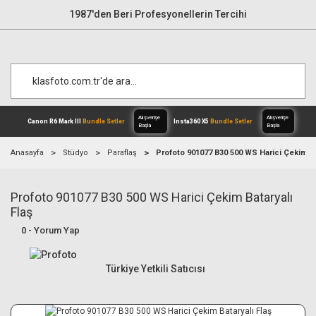
1987'den Beri Profesyonellerin Tercihi
Anasayfa
Stüdyo
Paraflaş
Profoto 901077 B30 500 WS Harici Çekim Ba
Profoto 901077 B30 500 WS Harici Çekim Bataryalı
Alışverişe
Canon R6 Mark III
Bundle Setler
Inst
Başla
Flaş
0 - Yorum Yap
Türkiye Yetkili Satıcısı