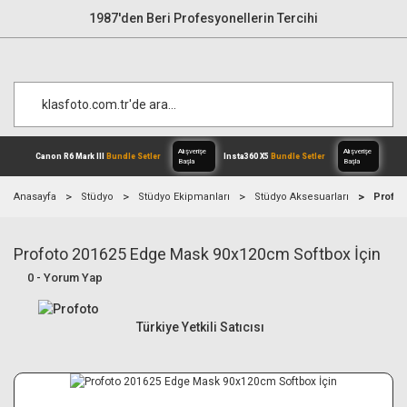
1987'den Beri Profesyonellerin Tercihi
Anasayfa
Stüdyo
Stüdyo Ekipmanları
Stüdyo Aksesuarları
Profot
Profoto 201625 Edge Mask 90x120cm Softbox İçin
Alışverişe
Canon R6 Mark III
Bundle Setler
Inst
Başla
0 - Yorum Yap
Türkiye Yetkili Satıcısı