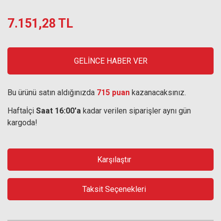
7.151,28 TL
GELİNCE HABER VER
Bu ürünü satın aldığınızda
715 puan
kazanacaksınız.
Haftaİçi
Saat 16:00'a
kadar verilen siparişler aynı gün
kargoda!
Karşılaştır
Taksit Seçenekleri