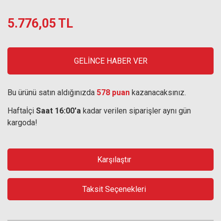
5.776,05 TL
GELİNCE HABER VER
Bu ürünü satın aldığınızda
578 puan
kazanacaksınız.
Haftaİçi
Saat 16:00'a
kadar verilen siparişler aynı gün
kargoda!
Karşılaştır
Taksit Seçenekleri