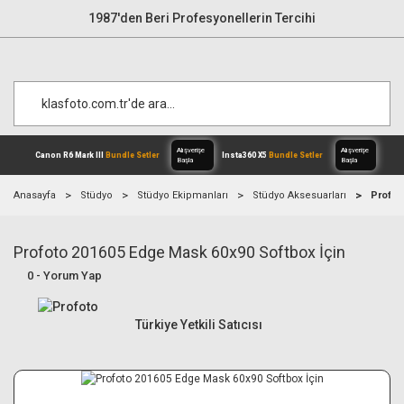
1987'den Beri Profesyonellerin Tercihi
Anasayfa
Stüdyo
Stüdyo Ekipmanları
Stüdyo Aksesuarları
Profot
Profoto 201605 Edge Mask 60x90 Softbox İçin
Alışverişe
Canon R6 Mark III
Bundle Setler
Inst
Başla
0 - Yorum Yap
Türkiye Yetkili Satıcısı