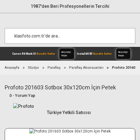
1987'den Beri Profesyonellerin Tercihi
Anasayfa
Stüdyo
Paraflaş
Paraflaş Aksesuarları
Profoto 201603 
Profoto 201603 Sotbox 30x120cm İçin Petek
Alışverişe
Canon R6 Mark III
Bundle Setler
Inst
Başla
0 - Yorum Yap
Türkiye Yetkili Satıcısı