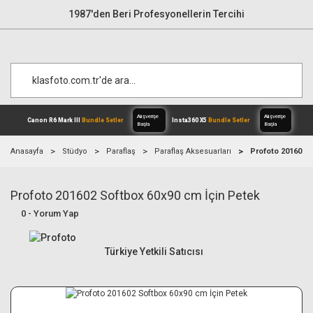
1987'den Beri Profesyonellerin Tercihi
Anasayfa
Stüdyo
Paraflaş
Paraflaş Aksesuarları
Profoto 201602 
Profoto 201602 Softbox 60x90 cm İçin Petek
Alışverişe
Canon R6 Mark III
Bundle Setler
Inst
Başla
0 - Yorum Yap
Türkiye Yetkili Satıcısı