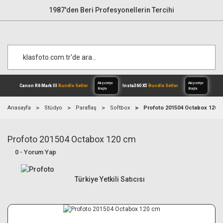
1987'den Beri Profesyonellerin Tercihi
Anasayfa
Stüdyo
Paraflaş
Softbox
Profoto 201504 Octabox 120 
Profoto 201504 Octabox 120 cm
Alışverişe
Canon R6 Mark III
Bundle Setler
Inst
Başla
0 - Yorum Yap
Türkiye Yetkili Satıcısı