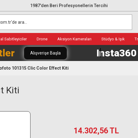
1987'den Beri Profesyonellerin Tercihi
l Sabitleyiciler
Drone
Aksiyon Kameraları
Stüdyo & Işık
T
tler
Insta36
Alışverişe Başla
ofoto 101315 Clic Color Effect Kiti
 Kiti
14.302,56 TL