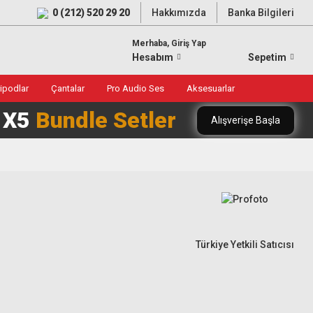
0 (212) 520 29 20
Hakkımızda
Banka Bilgileri
Merhaba, Giriş Yap
Hesabım
Sepetim
ripodlar
Çantalar
Pro Audio Ses
Aksesuarlar
0 X5
Bundle Setler
Alışverişe Başla
Türkiye Yetkili Satıcısı