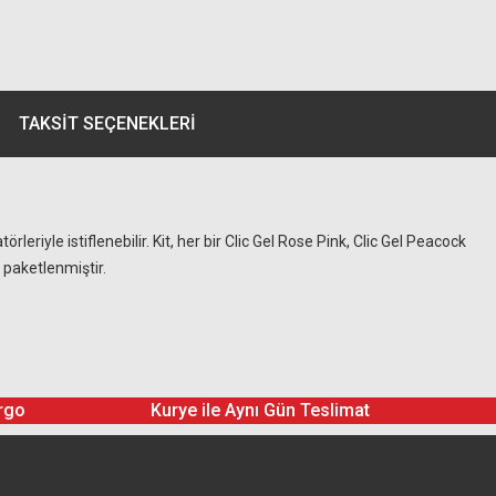
TAKSIT SEÇENEKLERI
leriyle istiflenebilir. Kit, her bir Clic Gel Rose Pink, Clic Gel Peacock
a paketlenmiştir.
rgo
Kurye ile Aynı Gün Teslimat