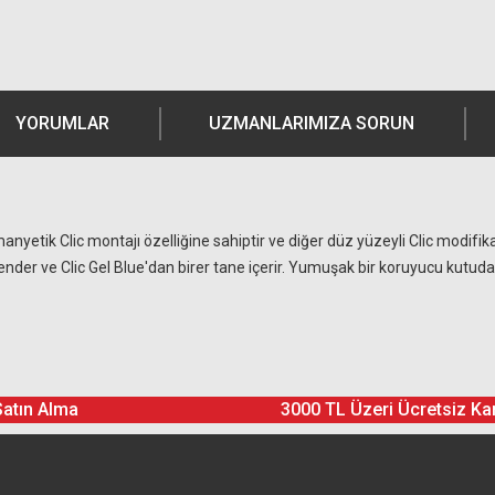
YORUMLAR
UZMANLARIMIZA SORUN
nyetik Clic montajı özelliğine sahiptir ve diğer düz yüzeyli Clic modifikatör
Lavender ve Clic Gel Blue'dan birer tane içerir. Yumuşak bir koruyucu kutud
Ürün hakkında henüz soru sorulmamış.
Bu ürüne yorum yapın! Puan Kazanın
Satın Alma
3000 TL Üzeri Ücretsiz Ka
Yorum Yaz
Soru Sor