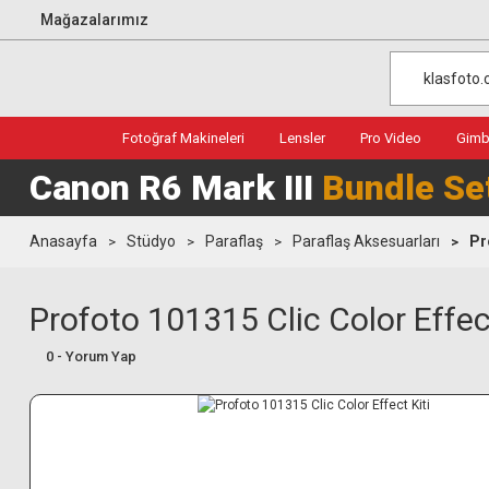
Mağazalarımız
Fotoğraf Makineleri
Lensler
Pro Video
Gimba
Canon R6 Mark III
Bundle Se
Anasayfa
Stüdyo
Paraflaş
Paraflaş Aksesuarları
Pr
Profoto 101315 Clic Color Effect
0 - Yorum Yap