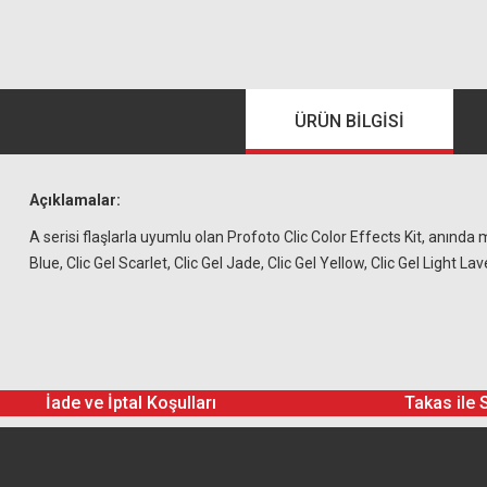
ÜRÜN BILGISI
Açıklamalar:
A serisi flaşlarla uyumlu olan Profoto Clic Color Effects Kit, anında ma
Blue, Clic Gel Scarlet, Clic Gel Jade, Clic Gel Yellow, Clic Gel Light 
İade ve İptal Koşulları
Takas ile 