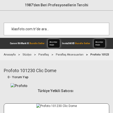
1987'den Beri Profesyonellerin Tercihi
Anasayfa
Stüdyo
Paraflaş
Paraflaş Aksesuarları
Profoto 101230 
Profoto 101230 Clic Dome
Alışverişe
Canon R6 Mark III
Bundle Setler
Inst
Başla
0 - Yorum Yap
Türkiye Yetkili Satıcısı