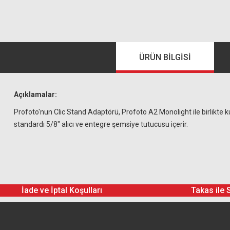
ÜRÜN BILGISI
Açıklamalar:
Profoto'nun Clic Stand Adaptörü, Profoto A2 Monolight ile birlikte ku
standardı 5/8" alıcı ve entegre şemsiye tutucusu içerir.
İade ve İptal Koşulları
Takas ile 