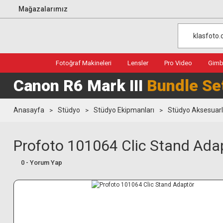
Mağazalarımız
Fotoğraf Makineleri
Lensler
Pro Video
Gimba
Canon R6 Mark III
Bundle Se
Anasayfa
Stüdyo
Stüdyo Ekipmanları
Stüdyo Aksesuarl
Profoto 101064 Clic Stand Ada
0 - Yorum Yap