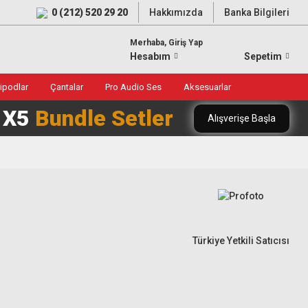
0 (212) 520 29 20
Hakkımızda
Banka Bilgileri
Merhaba, Giriş Yap
Hesabım
Sepetim
ripodlar
Çantalar
Pro Audio Ses
Aksesuarlar
0 X5
Bundle Setler
Alışverişe Başla
Türkiye Yetkili Satıcısı