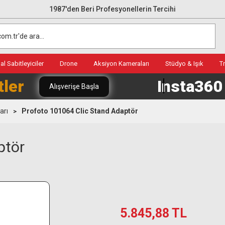
1987'den Beri Profesyonellerin Tercihi
l Sabitleyiciler
Drone
Aksiyon Kameraları
Stüdyo & Işık
T
tler
Insta36
Alışverişe Başla
arı
Profoto 101064 Clic Stand Adaptör
ptör
5.845,88 TL