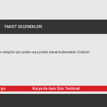
TAKSIT SEÇENEKLERI
n adaptör için yedek veya yedek olarak kullanılabilir. Endüstri
rgo
Kurye ile Aynı Gün Teslimat