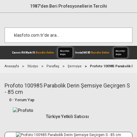
1987'den Beri Profesyonellerin Tercihi
Anasayfa
Stüdyo
Paraflaş
Şemsiye
Profoto 100985 Parabolik De
Profoto 100985 Parabolik Derin Şemsiye Geçirgen S
Alışverişe
Canon R6 Mark III
Bundle Setler
Inst
Başla
- 85 cm
0 - Yorum Yap
Türkiye Yetkili Satıcısı