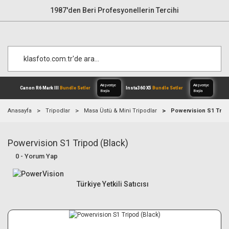
1987'den Beri Profesyonellerin Tercihi
Anasayfa
Tripodlar
Masa Üstü & Mini Tripodlar
Powervision S1 Tripo
Powervision S1 Tripod (Black)
Alışverişe
Canon R6 Mark III
Bundle Setler
Inst
Başla
0 - Yorum Yap
Türkiye Yetkili Satıcısı