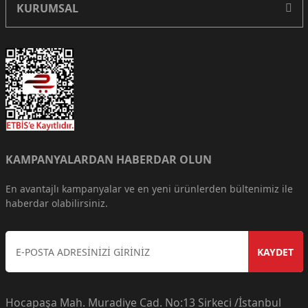
KURUMSAL
KAMPANYALARDAN HABERDAR OLUN
En avantajlı kampanyalar ve en yeni ürünlerden bültenimiz ile
haberdar olabilirsiniz.
KAYDET
Hocapaşa Mah. Muradiye Cad. No:13 Sirkeci /İstanbul