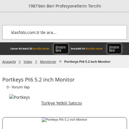
1987'den Beri Profesyonellerin Tercihi
Anasayfa
Video
Monitörler
Portkeys Pt6 5.2 inch Monitor
Alışverişe
Portkeys Pt6 5.2 inch Monitor
Canon R6 Mark III
Bundle Setler
Inst
Başla
0 - Yorum Yap
Türkiye Yetkili Satıcısı