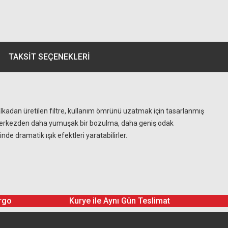
TAKSIT SEÇENEKLERI
kadan üretilen filtre, kullanım ömrünü uzatmak için tasarlanmış
nda merkezden daha yumuşak bir bozulma, daha geniş odak
de dramatik ışık efektleri yaratabilirler.
rgo
Kurye ile Aynı Gün Teslimat