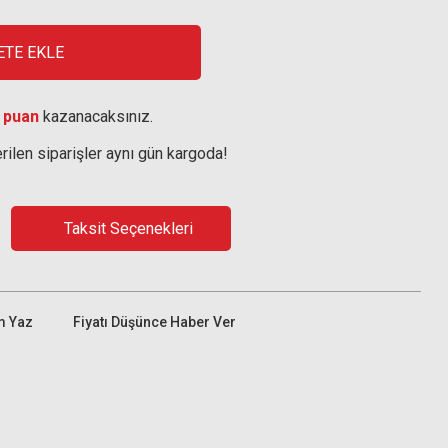
ETE EKLE
 puan
kazanacaksınız.
rilen siparişler aynı gün kargoda!
Taksit Seçenekleri
m Yaz
Fiyatı Düşünce Haber Ver