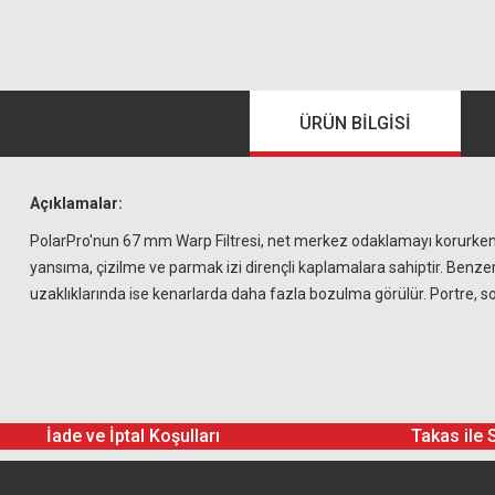
ÜRÜN BILGISI
Açıklamalar:
PolarPro'nun 67 mm Warp Filtresi, net merkez odaklamayı korurken 
yansıma, çizilme ve parmak izi dirençli kaplamalara sahiptir. Benze
uzaklıklarında ise kenarlarda daha fazla bozulma görülür. Portre, soy
İade ve İptal Koşulları
Takas ile 