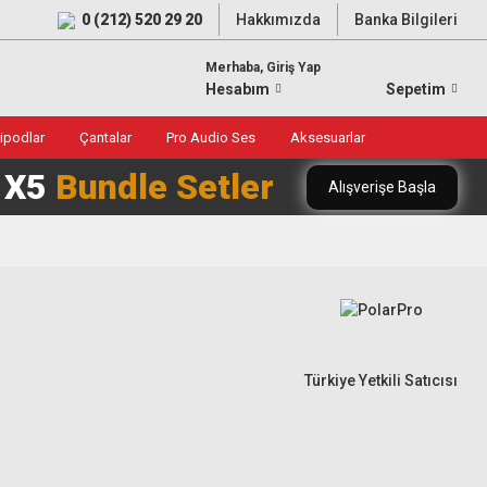
0 (212) 520 29 20
Hakkımızda
Banka Bilgileri
Merhaba, Giriş Yap
Hesabım
Sepetim
ripodlar
Çantalar
Pro Audio Ses
Aksesuarlar
0 X5
Bundle Setler
Alışverişe Başla
Türkiye Yetkili Satıcısı