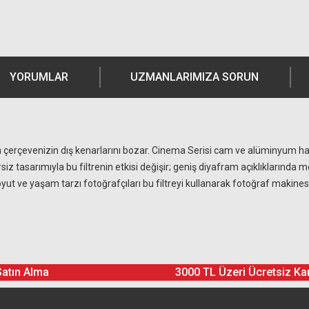
YORUMLAR
UZMANLARIMIZA SORUN
çerçevenizin dış kenarlarını bozar. Cinema Serisi cam ve alüminyum hal
rsiz tasarımıyla bu filtrenin etkisi değişir; geniş diyafram açıklıkları
ut ve yaşam tarzı fotoğrafçıları bu filtreyi kullanarak fotoğraf makinesin
Ürün hakkında henüz soru sorulmamış.
Bu ürüne yorum yapın! Puan Kazanın
Satın Alma
3000 TL Üzeri Ücretsiz Ka
Yorum Yaz
Soru Sor