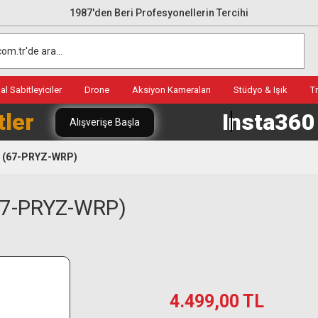
1987'den Beri Profesyonellerin Tercihi
l Sabitleyiciler
Drone
Aksiyon Kameraları
Stüdyo & Işık
T
tler
Insta36
Alışverişe Başla
 (67-PRYZ-WRP)
67-PRYZ-WRP)
4.499,00 TL